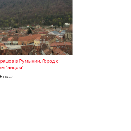
Брашов в Румынии. Город с
м “лицом”
13447