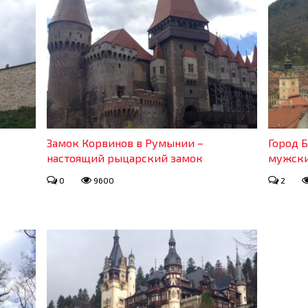
Замок Корвинов в Румынии –
Город 
настоящий рыцарский замок
мужски
0
9600
2