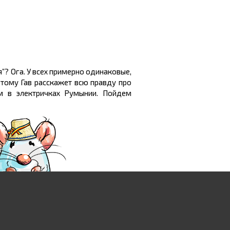
я”? Ога. У всех примерно одинаковые,
этому Гав расскажет всю правду про
им в электричках Румынии. Пойдем