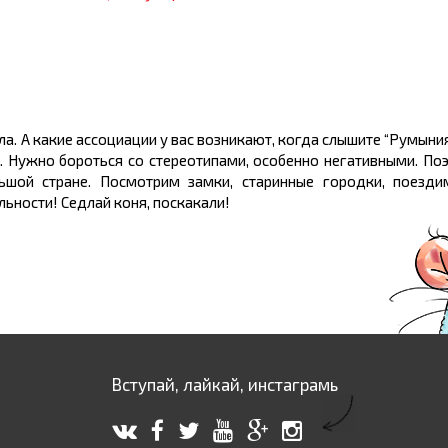
ла. А какие ассоциации у вас возникают, когда слышите “Румыни
к. Нужно бороться со стереотипами, особенно негативными. По
ьшой стране. Посмотрим замки, старинные городки, поезд
ьности! Седлай коня, поскакали!
Вступай, лайкай, инстаграмь