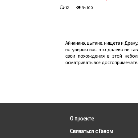
12
34100
Айнананэ, цыгане, нищета и Драку
но уверяю вас, это далеко не та
свои похождения в этой небол
осматривать все достопримечател
О проекте
Связаться с Гавом