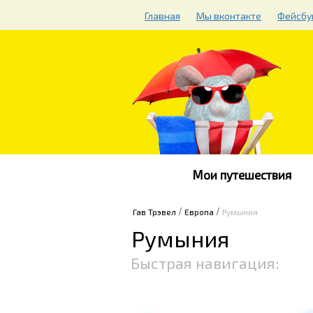
Главная
Мы вконтакте
Фейсбу
Мои путешествия
/
/
Гав Трэвел
Европа
Румыния
Румыния
Быстрая навигация: