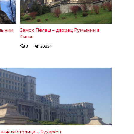
умынии
Замок Пелеш – дворец Румынии в
Синае
3
20854
начала столица – Бухарест