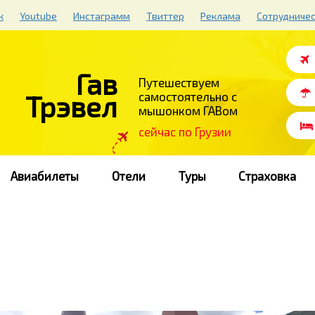
к
Youtube
Инстаграмм
Твиттер
Реклама
Сотрудниче
Гав
Путешествуем
Трэвел
самостоятельно с
мышонком ГАВом
cейчас по Грузии
Авиабилеты
Отели
Туры
Страховка