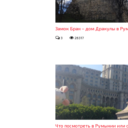
Замок Бран – дом Дракулы в Р
3
26317
Что посмотреть в Румынии или с