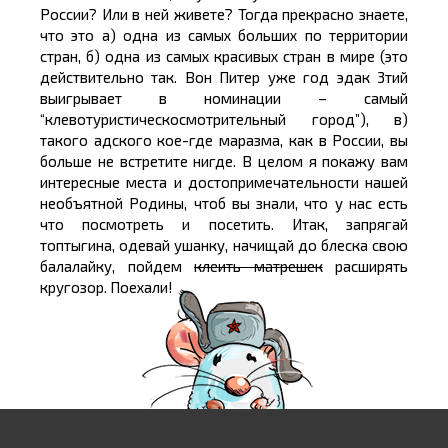
России? Или в ней живете? Тогда прекрасно знаете,
что это а) одна из самых больших по территории
стран, б) одна из самых красивых стран в мире (это
действительно так. Вон Питер уже год эдак 3тий
выигрывает в номинации – самый
“клевотуристическосмотрительный город”), в)
такого адского кое-где маразма, как в России, вы
больше не встретите нигде. В целом я покажу вам
интересные места и достопримечательности нашей
необъятной Родины, чтоб вы знали, что у нас есть
что посмотреть и посетить. Итак, запрягай
топтыгина, одевай ушанку, начищай до блеска свою
балалайку, пойдем
клеить матрешек
расширять
кругозор. Поехали!