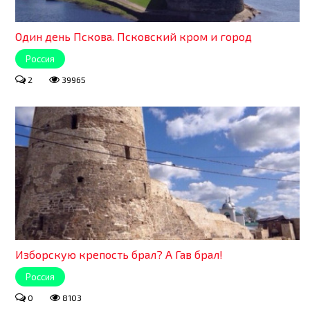
Один день Пскова. Псковский кром и город
Россия
2
39965
Изборскую крепость брал? А Гав брал!
Россия
0
8103