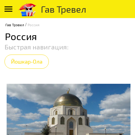
Гав Тревел
/
Гав Трэвел
Россия
Россия
Быстрая навигация:
Йошкар-Ола