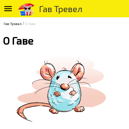
Гав Тревел
/
Гав Трэвел
О Гаве
О Гаве