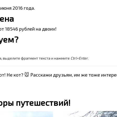
 июня 2016 года.
цена
т 18546 рублей на двоих!
руем?
а, выделите фрагмент текста и нажмите
Ctrl+Enter
.
кот! Не кот? 🐭 Расскажи друзьям, им же тоже интере
оры путешествий!