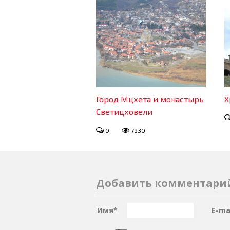
Город Мцхета и монастырь
Х
Светицховели
0
7930
Добавить комментари
Имя
*
E-ma