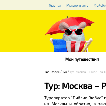
Главная
Мы вконтакте
Фейсбу
Мои путешествия
/
/
Гав Трэвел
Тур
Тур: Москва – Родос – за 
Тур: Москва – 
Туроператор “Библио Глобус” п
из Москвы и обратно, а та