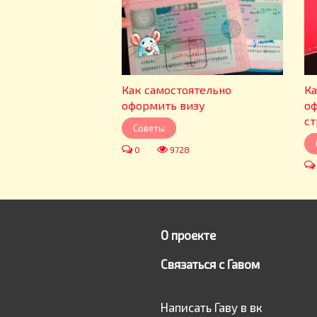
Как самостоятельно
Ка
оформить визу
оф
ст
Советы
0
9728
О проекте
Связаться с Гавом
Написать Гаву в вк