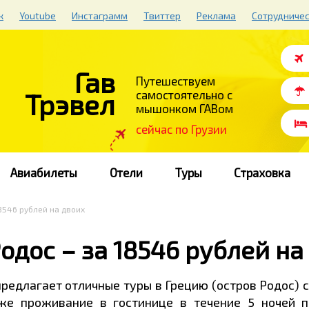
к
Youtube
Инстаграмм
Твиттер
Реклама
Сотрудниче
Гав
Путешествуем
Трэвел
самостоятельно с
мышонком ГАВом
cейчас по Грузии
Авиабилеты
Отели
Туры
Страховка
18546 рублей на двоих
Родос – за 18546 рублей на
редлагает отличные туры в Грецию (остров Родос) с
кже проживание в гостинице в течение 5 ночей 