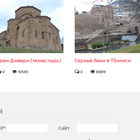
рам Джвари (монастырь)
Серные бани в Тбилиси
0
10565
0
8889
й
il
*
Сайт