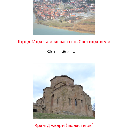
Город Мцхета и монастырь Светицховели
0
7934
Храм Джвари (монастырь)