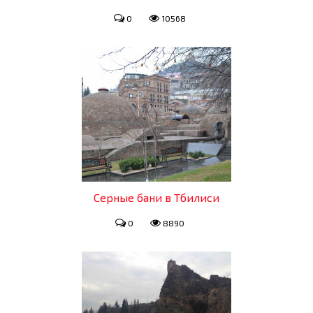
0
10568
Серные бани в Тбилиси
0
8890